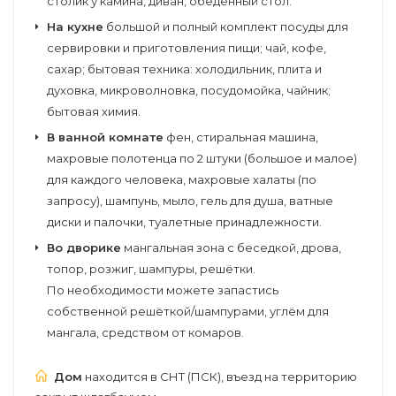
столик у камина, диван, обеденный стол.
На кухне
большой и полный комплект посуды для
сервировки и приготовления пищи; чай, кофе,
сахар; бытовая техника: холодильник, плита и
духовка, микроволновка, посудомойка, чайник;
бытовая химия.
В ванной комнате
фен, стиральная машина,
махровые полотенца по 2 штуки (большое и малое)
для каждого человека, махровые халаты (по
запросу), шампунь, мыло, гель для душа, ватные
диски и палочки, туалетные принадлежности.
Во дворике
мангальная зона с беседкой, дрова,
топор, розжиг, шампуры, решётки.
По необходимости можете запастись
собственной решёткой/шампурами, углём для
мангала, средством от комаров.
Дом
находится в СНТ (ПСК), въезд на территорию