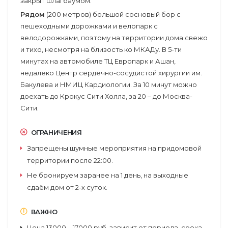
закрыт шлагбаумом.
Рядом
(200 метров) большой сосновый бор с
пешеходными дорожками и велопарк с
велодорожками, поэтому на территории дома свежо
и тихо, несмотря на близость ко МКАДу. В 5-ти
минутах на автомобиле ТЦ Европарк и Ашан,
недалеко Центр сердечно-сосудистой хирургии им.
Бакулева и НМИЦ Кардиологии. За 10 минут можно
доехать до Крокус Сити Холла, за 20 – до Москва-
Сити.
ОГРАНИЧЕНИЯ
Запрещены шумные мероприятия на придомовой
территории после 22:00.
Не бронируем заранее на 1 день, на выходные
сдаём дом от 2-х суток.
ВАЖНО
Цена 13000 – 17000 руб. зависит от периода, срока