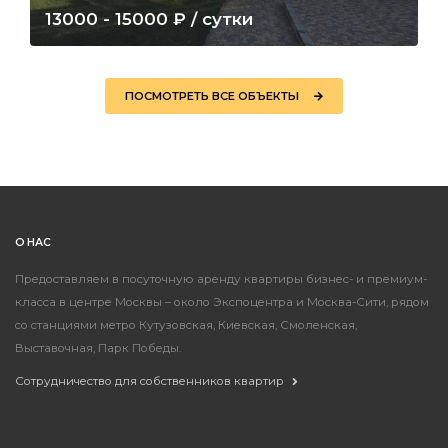
13000 - 15000 ₽ / сутки
Немчиновка, Советский пр-кт
ЗАБРОНИРОВАТЬ
ПОДРОБНЕЕ
ПОСМОТРЕТЬ ВСЕ ОБЪЕКТЫ
О НАС
Предоставляем в посуточную аренду квартиры бизнес- и премиум-
класса в центре Москвы – около Экспоцентра и Москва-Сити, рядом
со станциями метро
Кутузовская
,
Киевская
, Смоленская,
Выставочная, Парк Победы.
Сотрудничество для собственников квартир