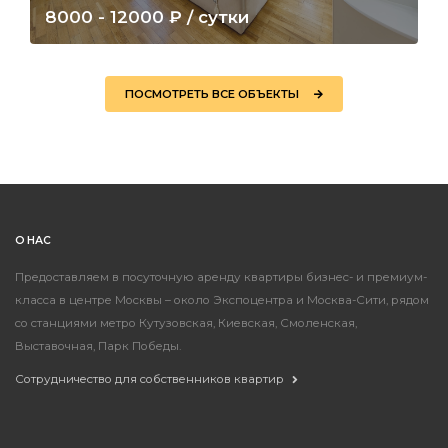
8000 - 12000 ₽ / сутки
Кутузовский пр-т д.26 корп.1
ЗАБРОНИРОВАТЬ
ПОДРОБНЕЕ
ПОСМОТРЕТЬ ВСЕ ОБЪЕКТЫ
О НАС
Предоставляем в посуточную аренду квартиры бизнес- и премиум-
класса в центре Москвы – около Экспоцентра и Москва-Сити, рядом
со станциями метро
Кутузовская
,
Киевская
, Смоленская,
Выставочная, Парк Победы.
Сотрудничество для собственников квартир