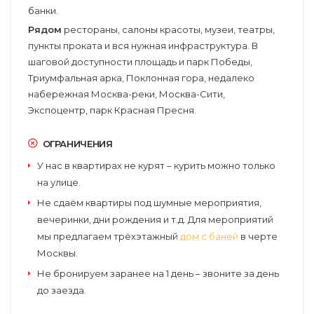
банки.
Рядом
рестораны, салоны красоты, музеи, театры,
пункты проката и вся нужная инфраструктура. В
шаговой доступности площадь и парк Победы,
Триумфальная арка, Поклонная гора, недалеко
набережная Москва-реки, Москва-Сити,
Экспоцентр, парк Красная Пресня.
ОГРАНИЧЕНИЯ
У нас в квартирах не курят – курить можно только
на улице.
Не сдаём квартиры под шумные мероприятия,
вечеринки, дни рождения и т.д. Для мероприятий
мы предлагаем трёхэтажный
дом с баней
в черте
Москвы.
Не бронируем заранее на 1 день – звоните за день
до заезда.