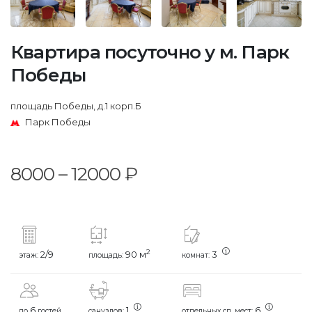
Квартира посуточно у м. Парк
Победы
площадь Победы, д.1 корп.Б
Парк Победы
8000 – 12000 ₽
2
2/9
90 м
3
этаж:
площадь:
комнат:
6
1
6
до
гостей
санузлов:
отдельных сп. мест: